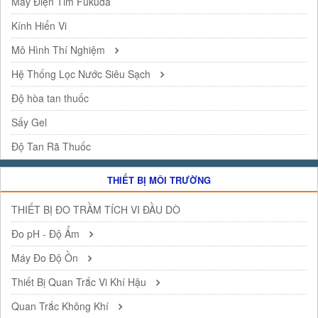
Máy Điện Tim Fukuda
Kính Hiển Vi
Mô Hình Thí Nghiệm
Hệ Thống Lọc Nước Siêu Sạch
Độ hòa tan thuốc
Sấy Gel
Độ Tan Rã Thuốc
THIẾT BỊ MÔI TRƯỜNG
THIẾT BỊ ĐO TRẦM TÍCH VI ĐẦU DÒ
Đo pH - Độ Ẩm
Máy Đo Độ Ồn
Thiết Bị Quan Trắc Vi Khí Hậu
Quan Trắc Không Khí