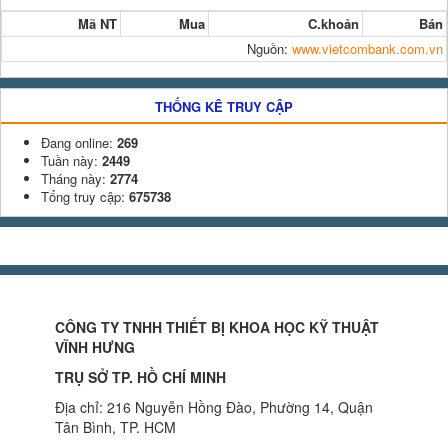
Mã NT
Mua
C.khoản
Bán
Nguồn:
www.vietcombank.com.vn
THỐNG KÊ TRUY CẬP
Đang online:
269
Tuần này:
2449
Tháng này:
2774
Tổng truy cập:
675738
CÔNG TY TNHH THIẾT BỊ KHOA HỌC KỸ THUẬT
VĨNH HƯNG
TRỤ SỞ TP. HỒ CHÍ MINH
Địa chỉ: 216 Nguyễn Hồng Đào, Phường 14, Quận
Tân Bình, TP. HCM