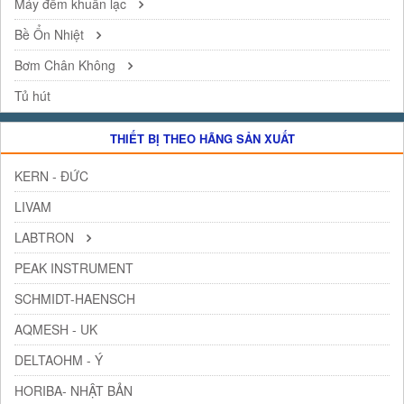
Máy đếm khuẩn lạc
Bề Ổn Nhiệt
Bơm Chân Không
Tủ hút
THIẾT BỊ THEO HÃNG SẢN XUẤT
KERN - ĐỨC
LIVAM
LABTRON
PEAK INSTRUMENT
SCHMIDT-HAENSCH
AQMESH - UK
DELTAOHM - Ý
HORIBA- NHẬT BẢN