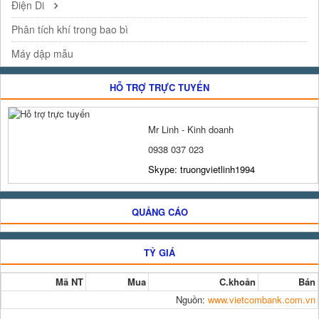
Điện Di
Phân tích khí trong bao bì
Máy dập mẫu
HỖ TRỢ TRỰC TUYẾN
Mr Linh - Kinh doanh
0938 037 023
Skype: truongvietlinh1994
QUẢNG CÁO
TỶ GIÁ
Mã NT
Mua
C.khoản
Bán
Nguồn:
www.vietcombank.com.vn