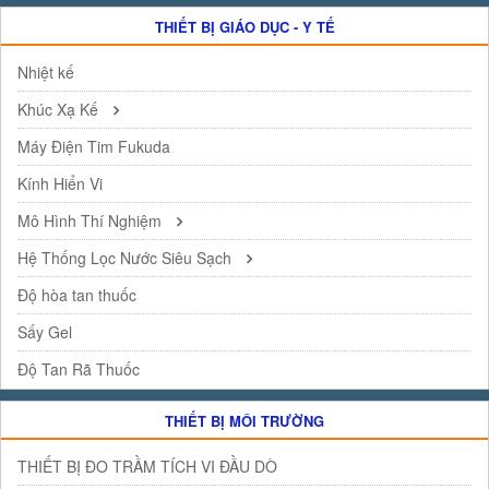
THIẾT BỊ GIÁO DỤC - Y TẾ
Nhiệt kế
Khúc Xạ Kế
Máy Điện Tim Fukuda
Kính Hiển Vi
Mô Hình Thí Nghiệm
Hệ Thống Lọc Nước Siêu Sạch
Độ hòa tan thuốc
Sấy Gel
Độ Tan Rã Thuốc
THIẾT BỊ MÔI TRƯỜNG
THIẾT BỊ ĐO TRẦM TÍCH VI ĐẦU DÒ