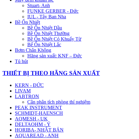
Stuart- Anh
FUNKE GERBER - Đức
IUL - Tây Ban Nha
Bề Ổn Nhiệt
Bề Ổn Nhiệt Dầu
Bề Ổn Nhiệt Thường
Bề Ổn Nhiệt Có Khuấy Từ
Bể Ổn Nhiệt Lắc
Bơm Chân Không
Hãng sản xuất: KNF – Đức
Tủ hút
THIẾT BỊ THEO HÃNG SẢN XUẤT
KERN - ĐỨC
LIVAM
LABTRON
Cân phân tích phòng thí nghiệm
PEAK INSTRUMENT
SCHMIDT-HAENSCH
AQMESH - UK
DELTAOHM - Ý
HORIBA- NHẬT BẢN
AQUAREAD - ANH