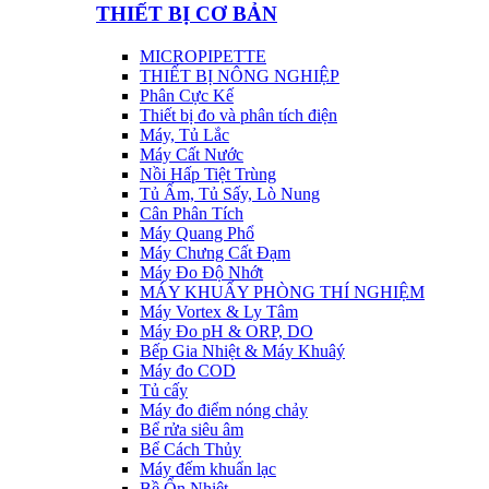
THIẾT BỊ CƠ BẢN
MICROPIPETTE
THIẾT BỊ NÔNG NGHIỆP
Phân Cực Kế
Thiết bị đo và phân tích điện
Máy, Tủ Lắc
Máy Cất Nước
Nồi Hấp Tiệt Trùng
Tủ Ấm, Tủ Sấy, Lò Nung
Cân Phân Tích
Máy Quang Phổ
Máy Chưng Cất Đạm
Máy Đo Độ Nhớt
MÁY KHUẤY PHÒNG THÍ NGHIỆM
Máy Vortex & Ly Tâm
Máy Đo pH & ORP, DO
Bếp Gia Nhiệt & Máy Khuâý
Máy đo COD
Tủ cấy
Máy đo điểm nóng chảy
Bể rửa siêu âm
Bể Cách Thủy
Máy đếm khuẩn lạc
Bề Ổn Nhiệt