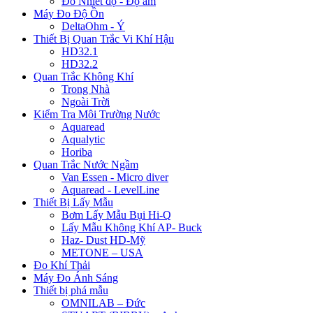
Đo Nhiêt độ - Độ ẩm
Máy Đo Độ Ồn
DeltaOhm - Ý
Thiết Bị Quan Trắc Vi Khí Hậu
HD32.1
HD32.2
Quan Trắc Không Khí
Trong Nhà
Ngoài Trời
Kiểm Tra Môi Trường Nước
Aquaread
Aqualytic
Horiba
Quan Trắc Nước Ngầm
Van Essen - Micro diver
Aquaread - LevelLine
Thiết Bị Lấy Mẫu
Bơm Lấy Mẫu Bụi Hi-Q
Lấy Mẫu Không Khí AP- Buck
Haz- Dust HD-Mỹ
METONE – USA
Đo Khí Thải
Máy Đo Ánh Sáng
Thiết bị phá mẫu
OMNILAB – Đức