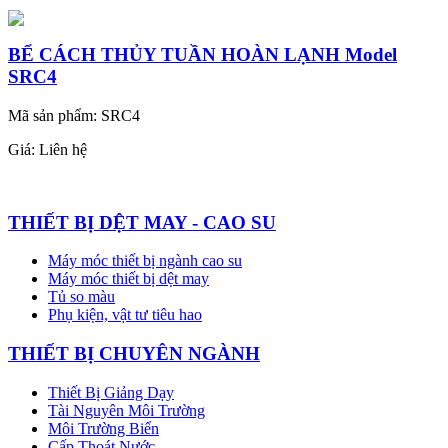
BỂ CÁCH THỦY TUẦN HOÀN LẠNH Model
SRC4
Mã sản phẩm: SRC4
Giá:
Liên hệ
THIẾT BỊ DỆT MAY - CAO SU
Máy móc thiết bị ngành cao su
Máy móc thiết bị dệt may
Tủ so màu
Phụ kiện, vật tư tiêu hao
THIẾT BỊ CHUYÊN NGÀNH
Thiết Bị Giảng Dạy
Tài Nguyên Môi Trường
Môi Trường Biển
Cấp Thoát Nước