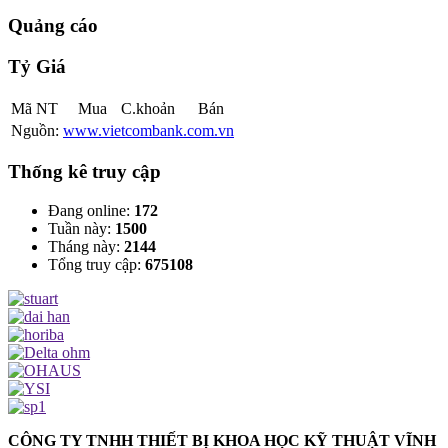
Quảng cáo
Tỷ Giá
Mã NT
Mua
C.khoản
Bán
Nguồn:
www.vietcombank.com.vn
Thống kê truy cập
Đang online:
172
Tuần này:
1500
Tháng này:
2144
Tổng truy cập:
675108
CÔNG TY TNHH THIẾT BỊ KHOA HỌC KỸ THUẬT VĨNH