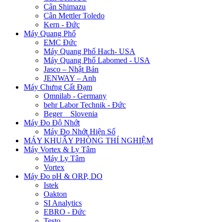
Cân Shimazu
Cân Mettler Toledo
Kern - Đức
Máy Quang Phổ
EMC Đức
Máy Quang Phổ Hach- USA
Máy Quang Phổ Labomed - USA
Jasco – Nhật Bản
JENWAY – Anh
Máy Chưng Cất Đạm
Omnilab - Germany
behr Labor Technik - Đức
Beger _ Slovenia
Máy Đo Độ Nhớt
Máy Đo Nhớt Hiện Số
MÁY KHUẤY PHÒNG THÍ NGHIỆM
Máy Vortex & Ly Tâm
Máy Ly Tâm
Vortex
Máy Đo pH & ORP, DO
Istek
Oakton
SI Analytics
EBRO - Đức
Testo