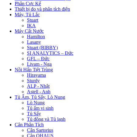
Phân Cực Kế
Thiết bị đo và phân tích điện
Máy, Tủ Lắc
Stuart
IKA
Máy Cất Nước
Hamilton
Lasany
Stuart (BIBBY)
SI ANALYTICS – Đức
GFL – Đức
Livam - Nga
Nồi Hấp Tiệt Trùng
Hirayama
Sturdy
ALP - Nhật
Astell - Anh
Tủ Ấm, Tủ Sấy, Lò Nung
Lò Nung
Tủ ấm vi sinh
Tủ Sấy
Tủ đông và Tủ lạnh
Cân Phân Tích
Cân Sartorius
Cân OHAUS