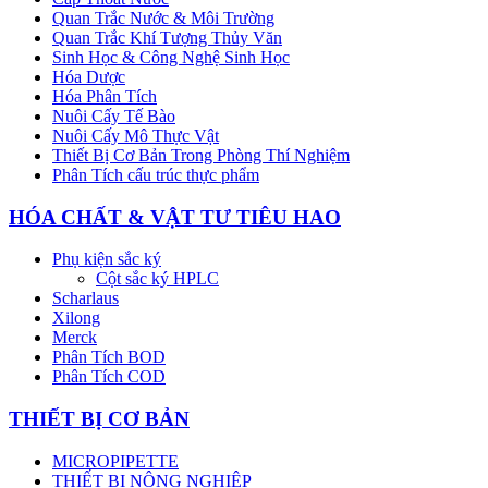
Quan Trắc Nước & Môi Trường
Quan Trắc Khí Tượng Thủy Văn
Sinh Học & Công Nghệ Sinh Học
Hóa Dược
Hóa Phân Tích
Nuôi Cấy Tế Bào
Nuôi Cấy Mô Thực Vật
Thiết Bị Cơ Bản Trong Phòng Thí Nghiệm
Phân Tích cấu trúc thực phẩm
HÓA CHẤT & VẬT TƯ TIÊU HAO
Phụ kiện sắc ký
Cột sắc ký HPLC
Scharlaus
Xilong
Merck
Phân Tích BOD
Phân Tích COD
THIẾT BỊ CƠ BẢN
MICROPIPETTE
THIẾT BỊ NÔNG NGHIỆP