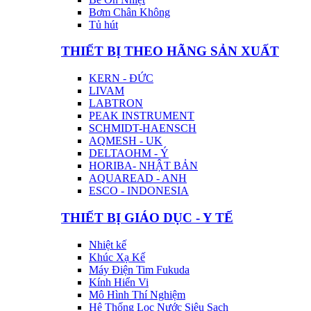
Bơm Chân Không
Tủ hút
THIẾT BỊ THEO HÃNG SẢN XUẤT
KERN - ĐỨC
LIVAM
LABTRON
PEAK INSTRUMENT
SCHMIDT-HAENSCH
AQMESH - UK
DELTAOHM - Ý
HORIBA- NHẬT BẢN
AQUAREAD - ANH
ESCO - INDONESIA
THIẾT BỊ GIÁO DỤC - Y TẾ
Nhiệt kế
Khúc Xạ Kế
Máy Điện Tim Fukuda
Kính Hiển Vi
Mô Hình Thí Nghiệm
Hệ Thống Lọc Nước Siêu Sạch