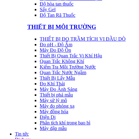
Độ hòa tan thuốc
Sấy Gel
Độ Tan Rã Thuốc
THIẾT BỊ MÔI TRƯỜNG
THIẾT BỊ ĐO TRẦM TÍCH VI ĐẦU DÒ
Đo pH - Độ Ẩm
Máy Đo Độ Ồn
Thiết Bị Quan Trắc Vi Khí Hậu
Quan Trắc Không Khí
Kiểm Tra Môi Trường Nước
Quan Trắc Nước Ngầm
Thiết Bị Lấy Mẫu
Đo Khí Thải
Máy Đo Ánh Sáng
Thiết bị phá mẫu
Máy sử lý mô
Máy đo phóng xạ
Máy đồng hóa
Điện Di
Phân tích khí trong bao bì
Máy dập mẫu
Tin tức