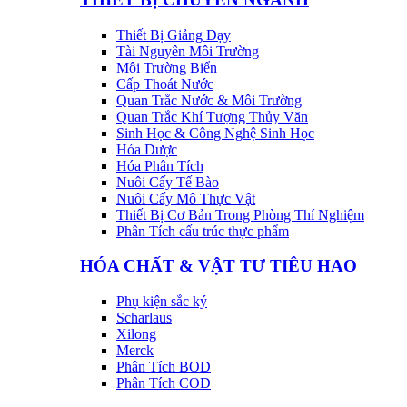
Thiết Bị Giảng Dạy
Tài Nguyên Môi Trường
Môi Trường Biển
Cấp Thoát Nước
Quan Trắc Nước & Môi Trường
Quan Trắc Khí Tượng Thủy Văn
Sinh Học & Công Nghệ Sinh Học
Hóa Dược
Hóa Phân Tích
Nuôi Cấy Tế Bào
Nuôi Cấy Mô Thực Vật
Thiết Bị Cơ Bản Trong Phòng Thí Nghiệm
Phân Tích cấu trúc thực phẩm
HÓA CHẤT & VẬT TƯ TIÊU HAO
Phụ kiện sắc ký
Scharlaus
Xilong
Merck
Phân Tích BOD
Phân Tích COD