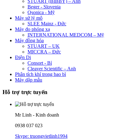
STUART (BIBBY) – Anh
Beger - Slovenia
Qsonica - Mỹ
Máy sử lý mô
SLEE Mainz - Đức
Máy đo phóng xạ
INTERNATIONAL MEDCOM – Mỹ
Máy đồng hóa
STUART – UK
MICCRA – Đức
Điện Di
Consort - Bỉ
Cleaver Scientific – Anh
Phân tích khí trong bao bì
Máy dập mẫu
Hỗ trợ trực tuyến
Mr Linh - Kinh doanh
0938 037 023
Skype: truongvietlinh1994