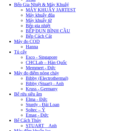
Bếp Gia Nhiệt & Máy Khuâý
MÁY KHUẤY JARTEST
Máy khuấy đũa
Máy khuấy từ
Bếp gia nhiệt
BẾP ĐUN BÌNH CẦU
Bếp Cách Cát
Máy đo COD
Hanna
Tủ cấy
Esco - Singapore
CHCLab – Hàn Quốc
Memmert - Đức
Máy đo điểm nóng chảy
Bibby (Electrothermal)
Bibby (Stuart) - Anh
Kruss - Germany
Bể rửa siêu âm
Elma - Đức
Sturdy - Đài Loan
Soltec – Ý
Emag - Đức
Bể Cách Thủy
STUART _ Anh
Máy đếm khuẩn lạc