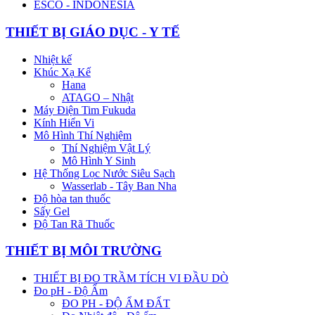
ESCO - INDONESIA
THIẾT BỊ GIÁO DỤC - Y TẾ
Nhiệt kế
Khúc Xạ Kế
Hana
ATAGO – Nhật
Máy Điện Tim Fukuda
Kính Hiển Vi
Mô Hình Thí Nghiệm
Thí Nghiệm Vật Lý
Mô Hình Y Sinh
Hệ Thống Lọc Nước Siêu Sạch
Wasserlab - Tây Ban Nha
Độ hòa tan thuốc
Sấy Gel
Độ Tan Rã Thuốc
THIẾT BỊ MÔI TRƯỜNG
THIẾT BỊ ĐO TRẦM TÍCH VI ĐẦU DÒ
Đo pH - Độ Ẩm
ĐO PH - ĐỘ ẨM ĐẤT