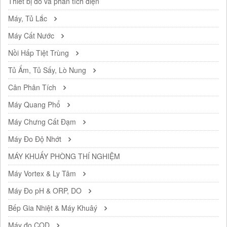
Thiết bị đo và phân tích điện
Máy, Tủ Lắc
Máy Cất Nước
Nồi Hấp Tiệt Trùng
Tủ Ấm, Tủ Sấy, Lò Nung
Cân Phân Tích
Máy Quang Phổ
Máy Chưng Cất Đạm
Máy Đo Độ Nhớt
MÁY KHUẤY PHÒNG THÍ NGHIỆM
Máy Vortex & Ly Tâm
Máy Đo pH & ORP, DO
Bếp Gia Nhiệt & Máy Khuâý
Máy đo COD