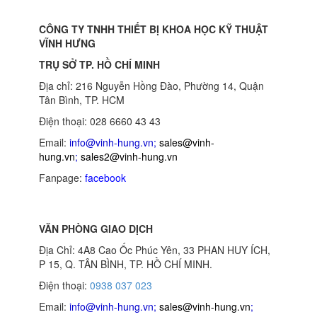
CÔNG TY TNHH THIẾT BỊ KHOA HỌC KỸ THUẬT
VĨNH HƯNG
TRỤ SỞ TP. HỒ CHÍ MINH
Địa chỉ: 216 Nguyễn Hồng Đào, Phường 14, Quận
Tân Bình, TP. HCM
Điện thoại: 028 6660 43 43
Email:
info@vinh-hung.vn
;
sales@vinh-
hung.vn
;
sales2@vinh-hung.vn
Fanpage:
facebook
VĂN PHÒNG GIAO DỊCH
Địa Chỉ: 4A8 Cao Ốc Phúc Yên, 33 PHAN HUY ÍCH,
P 15, Q. TÂN BÌNH, TP. HỒ CHÍ MINH.
Điện thoại:
0938 037 023
Email:
info@vinh-hung.vn
;
sales@vinh-hung.vn
;