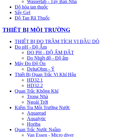
Wasserlab - Tây Ban Nha
Độ hòa tan thuốc
Sấy Gel
Độ Tan Rã Thuốc
THIẾT BỊ MÔI TRƯỜNG
THIẾT BỊ ĐO TRẦM TÍCH VI ĐẦU DÒ
Đo pH - Độ Ẩm
ĐO PH - ĐỘ ẨM ĐẤT
Đo Nhiêt độ - Độ ẩm
Máy Đo Độ Ồn
DeltaOhm - Ý
Thiết Bị Quan Trắc Vi Khí Hậu
HD32.1
HD32.2
Quan Trắc Không Khí
Trong Nhà
Ngoài Trời
Kiểm Tra Môi Trường Nước
Aquaread
Aqualytic
Horiba
Quan Trắc Nước Ngầm
Van Essen - Micro diver