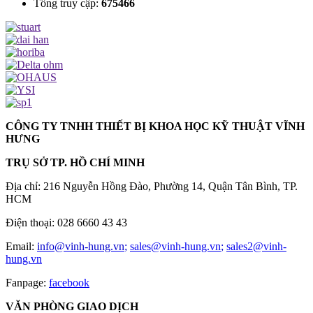
Tổng truy cập:
675466
CÔNG TY TNHH THIẾT BỊ KHOA HỌC KỸ THUẬT VĨNH
HƯNG
TRỤ SỞ TP. HỒ CHÍ MINH
Địa chỉ: 216 Nguyễn Hồng Đào, Phường 14, Quận Tân Bình, TP.
HCM
Điện thoại: 028 6660 43 43
Email:
info@vinh-hung.vn
;
sales@vinh-hung.vn
;
sales2@vinh-
hung.vn
Fanpage:
facebook
VĂN PHÒNG GIAO DỊCH