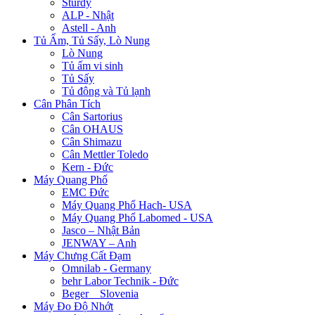
Sturdy
ALP - Nhật
Astell - Anh
Tủ Ấm, Tủ Sấy, Lò Nung
Lò Nung
Tủ ấm vi sinh
Tủ Sấy
Tủ đông và Tủ lạnh
Cân Phân Tích
Cân Sartorius
Cân OHAUS
Cân Shimazu
Cân Mettler Toledo
Kern - Đức
Máy Quang Phổ
EMC Đức
Máy Quang Phổ Hach- USA
Máy Quang Phổ Labomed - USA
Jasco – Nhật Bản
JENWAY – Anh
Máy Chưng Cất Đạm
Omnilab - Germany
behr Labor Technik - Đức
Beger _ Slovenia
Máy Đo Độ Nhớt