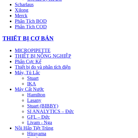
Scharlaus
Xilong
Merck
Phân Tích BOD
Phân Tích COD
THIẾT BỊ CƠ BẢN
MICROPIPETTE
THIẾT BỊ NÔNG NGHIỆP
Phân Cực Kế
Thiết bị đo và phân tích điện
Máy, Tủ Lắc
Stuart
IKA
Máy Cất Nước
Hamilton
Lasany
Stuart (BIBBY)
SI ANALYTICS – Đức
GFL – Đức
Livam - Nga
Nồi Hấp Tiệt Trùng
Hirayama