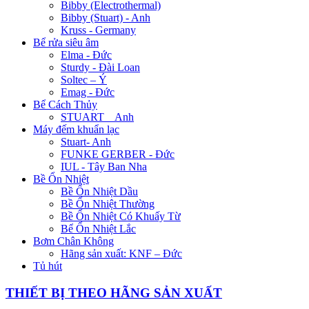
Bibby (Electrothermal)
Bibby (Stuart) - Anh
Kruss - Germany
Bể rửa siêu âm
Elma - Đức
Sturdy - Đài Loan
Soltec – Ý
Emag - Đức
Bể Cách Thủy
STUART _ Anh
Máy đếm khuẩn lạc
Stuart- Anh
FUNKE GERBER - Đức
IUL - Tây Ban Nha
Bề Ổn Nhiệt
Bề Ổn Nhiệt Dầu
Bề Ổn Nhiệt Thường
Bề Ổn Nhiệt Có Khuấy Từ
Bể Ổn Nhiệt Lắc
Bơm Chân Không
Hãng sản xuất: KNF – Đức
Tủ hút
THIẾT BỊ THEO HÃNG SẢN XUẤT