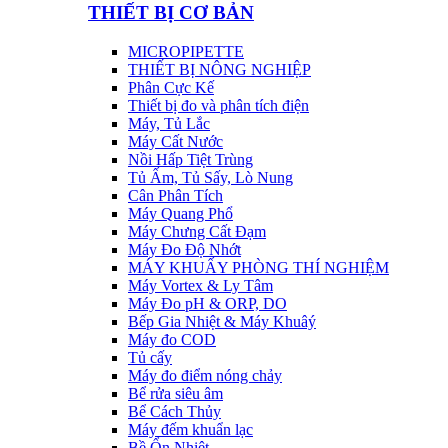
THIẾT BỊ CƠ BẢN
MICROPIPETTE
THIẾT BỊ NÔNG NGHIỆP
Phân Cực Kế
Thiết bị đo và phân tích điện
Máy, Tủ Lắc
Máy Cất Nước
Nồi Hấp Tiệt Trùng
Tủ Ấm, Tủ Sấy, Lò Nung
Cân Phân Tích
Máy Quang Phổ
Máy Chưng Cất Đạm
Máy Đo Độ Nhớt
MÁY KHUẤY PHÒNG THÍ NGHIỆM
Máy Vortex & Ly Tâm
Máy Đo pH & ORP, DO
Bếp Gia Nhiệt & Máy Khuâý
Máy đo COD
Tủ cấy
Máy đo điểm nóng chảy
Bể rửa siêu âm
Bể Cách Thủy
Máy đếm khuẩn lạc
Bề Ổn Nhiệt