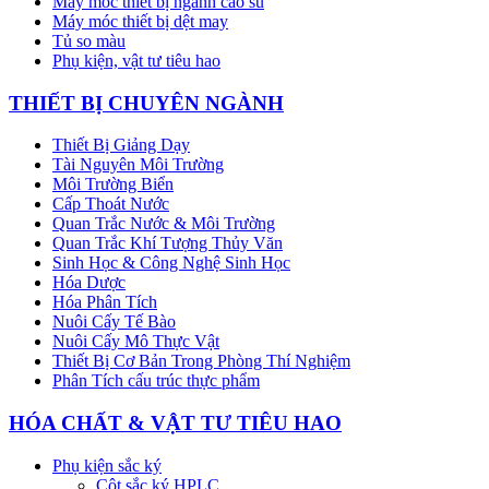
Máy móc thiết bị ngành cao su
Máy móc thiết bị dệt may
Tủ so màu
Phụ kiện, vật tư tiêu hao
THIẾT BỊ CHUYÊN NGÀNH
Thiết Bị Giảng Dạy
Tài Nguyên Môi Trường
Môi Trường Biển
Cấp Thoát Nước
Quan Trắc Nước & Môi Trường
Quan Trắc Khí Tượng Thủy Văn
Sinh Học & Công Nghệ Sinh Học
Hóa Dược
Hóa Phân Tích
Nuôi Cấy Tế Bào
Nuôi Cấy Mô Thực Vật
Thiết Bị Cơ Bản Trong Phòng Thí Nghiệm
Phân Tích cấu trúc thực phẩm
HÓA CHẤT & VẬT TƯ TIÊU HAO
Phụ kiện sắc ký
Cột sắc ký HPLC