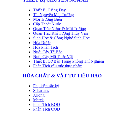
Thiết Bị Giảng Dạy
Tài Nguyên Môi Trường
Môi Trường Biển
Cấp Thoát Nước
Quan Trắc Nước & Môi Trường
Quan Trắc Khí Tượng Thủy Văn
Sinh Học & Công Nghệ Sinh Học
Hóa Dược
Hóa Phân Tích
Nuôi Cấy Tế Bào
Nuôi Cấy Mô Thực Vật
Thiết Bị Cơ Bản Trong Phòng Thí Nghiệm
Phân Tích cấu trúc thực phẩm
HÓA CHẤT & VẬT TƯ TIÊU HAO
Phụ kiện sắc ký
Scharlaus
Xilong
Merck
Phân Tích BOD
Phân Tích COD