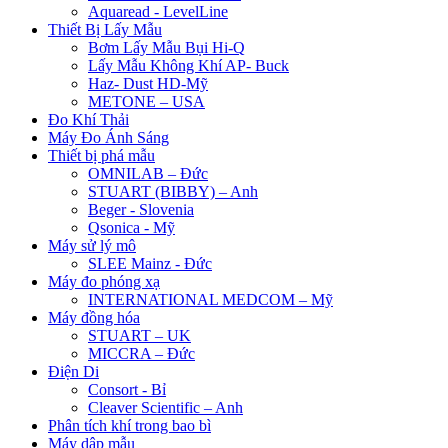
Aquaread - LevelLine
Thiết Bị Lấy Mẫu
Bơm Lấy Mẫu Bụi Hi-Q
Lấy Mẫu Không Khí AP- Buck
Haz- Dust HD-Mỹ
METONE – USA
Đo Khí Thải
Máy Đo Ánh Sáng
Thiết bị phá mẫu
OMNILAB – Đức
STUART (BIBBY) – Anh
Beger - Slovenia
Qsonica - Mỹ
Máy sử lý mô
SLEE Mainz - Đức
Máy đo phóng xạ
INTERNATIONAL MEDCOM – Mỹ
Máy đồng hóa
STUART – UK
MICCRA – Đức
Điện Di
Consort - Bỉ
Cleaver Scientific – Anh
Phân tích khí trong bao bì
Máy dập mẫu