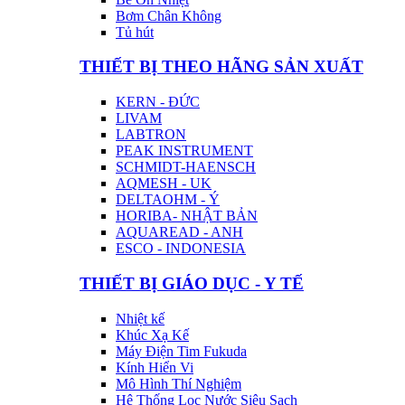
Bơm Chân Không
Tủ hút
THIẾT BỊ THEO HÃNG SẢN XUẤT
KERN - ĐỨC
LIVAM
LABTRON
PEAK INSTRUMENT
SCHMIDT-HAENSCH
AQMESH - UK
DELTAOHM - Ý
HORIBA- NHẬT BẢN
AQUAREAD - ANH
ESCO - INDONESIA
THIẾT BỊ GIÁO DỤC - Y TẾ
Nhiệt kế
Khúc Xạ Kế
Máy Điện Tim Fukuda
Kính Hiển Vi
Mô Hình Thí Nghiệm
Hệ Thống Lọc Nước Siêu Sạch