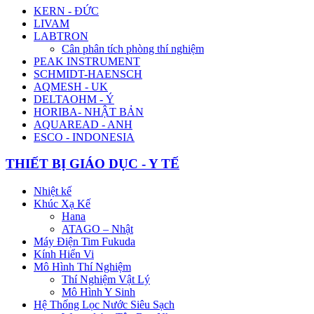
KERN - ĐỨC
LIVAM
LABTRON
Cân phân tích phòng thí nghiệm
PEAK INSTRUMENT
SCHMIDT-HAENSCH
AQMESH - UK
DELTAOHM - Ý
HORIBA- NHẬT BẢN
AQUAREAD - ANH
ESCO - INDONESIA
THIẾT BỊ GIÁO DỤC - Y TẾ
Nhiệt kế
Khúc Xạ Kế
Hana
ATAGO – Nhật
Máy Điện Tim Fukuda
Kính Hiển Vi
Mô Hình Thí Nghiệm
Thí Nghiệm Vật Lý
Mô Hình Y Sinh
Hệ Thống Lọc Nước Siêu Sạch