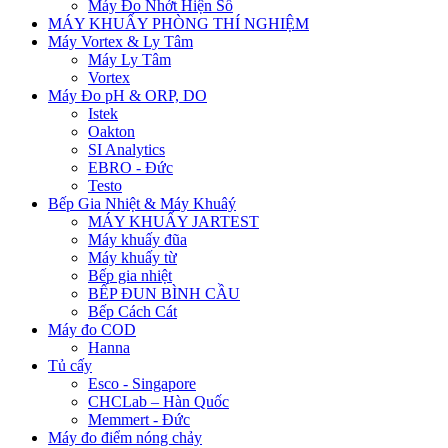
Máy Đo Nhớt Hiện Số
MÁY KHUẤY PHÒNG THÍ NGHIỆM
Máy Vortex & Ly Tâm
Máy Ly Tâm
Vortex
Máy Đo pH & ORP, DO
Istek
Oakton
SI Analytics
EBRO - Đức
Testo
Bếp Gia Nhiệt & Máy Khuâý
MÁY KHUẤY JARTEST
Máy khuấy đũa
Máy khuấy từ
Bếp gia nhiệt
BẾP ĐUN BÌNH CẦU
Bếp Cách Cát
Máy đo COD
Hanna
Tủ cấy
Esco - Singapore
CHCLab – Hàn Quốc
Memmert - Đức
Máy đo điểm nóng chảy