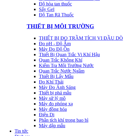
Độ hòa tan thuốc
Sấy Gel
Độ Tan Rã Thuốc
THIẾT BỊ MÔI TRƯỜNG
THIẾT BỊ ĐO TRẦM TÍCH VI ĐẦU DÒ
Đo pH - Độ Ẩm
Máy Đo Độ Ồn
Thiết Bị Quan Trắc Vi Khí Hậu
Quan Trắc Không Khí
Kiểm Tra Môi Trường Nước
Quan Trắc Nước Ngầm
Thiết Bị Lấy Mẫu
Đo Khí Thải
Máy Đo Ánh Sáng
Thiết bị phá mẫu
Máy sử lý mô
Máy đo phóng xạ
Máy đồng hóa
Điện Di
Phân tích khí trong bao bì
Máy dập mẫu
Tin tức