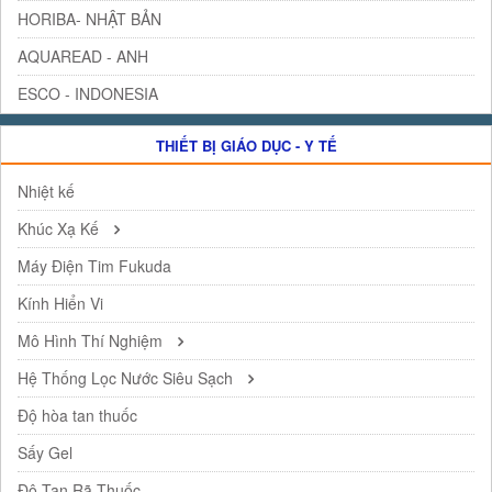
HORIBA- NHẬT BẢN
AQUAREAD - ANH
ESCO - INDONESIA
THIẾT BỊ GIÁO DỤC - Y TẾ
Nhiệt kế
Khúc Xạ Kế
Máy Điện Tim Fukuda
Kính Hiển Vi
Mô Hình Thí Nghiệm
Hệ Thống Lọc Nước Siêu Sạch
Độ hòa tan thuốc
Sấy Gel
Độ Tan Rã Thuốc