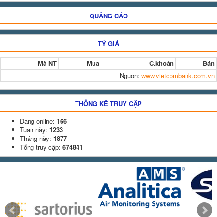
QUẢNG CÁO
TỶ GIÁ
Mã NT
Mua
C.khoản
Bán
Nguồn:
www.vietcombank.com.vn
THỐNG KÊ TRUY CẬP
Đang online:
166
Tuần này:
1233
Tháng này:
1877
Tổng truy cập:
674841