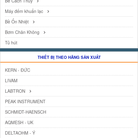
Bể Cách Thủy
Máy đếm khuẩn lạc
Bề Ổn Nhiệt
Bơm Chân Không
Tủ hút
THIẾT BỊ THEO HÃNG SẢN XUẤT
KERN - ĐỨC
LIVAM
LABTRON
PEAK INSTRUMENT
SCHMIDT-HAENSCH
AQMESH - UK
DELTAOHM - Ý