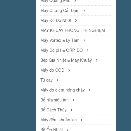
Máy Quang Phổ
Máy Chưng Cất Đạm
Máy Đo Độ Nhớt
MÁY KHUẤY PHÒNG THÍ NGHIỆM
Máy Vortex & Ly Tâm
Máy Đo pH & ORP, DO
Bếp Gia Nhiệt & Máy Khuâý
Máy đo COD
Tủ cấy
Máy đo điểm nóng chảy
Bể rửa siêu âm
Bể Cách Thủy
Máy đếm khuẩn lạc
Bề Ổn Nhiệt