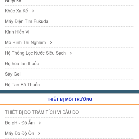
Khúc Xạ Kế
Máy Điện Tim Fukuda
Kính Hiển Vi
Mô Hình Thí Nghiệm
Hệ Thống Lọc Nước Siêu Sạch
Độ hòa tan thuốc
Sấy Gel
Độ Tan Rã Thuốc
THIẾT BỊ MÔI TRƯỜNG
THIẾT BỊ ĐO TRẦM TÍCH VI ĐẦU DÒ
Đo pH - Độ Ẩm
Máy Đo Độ Ồn