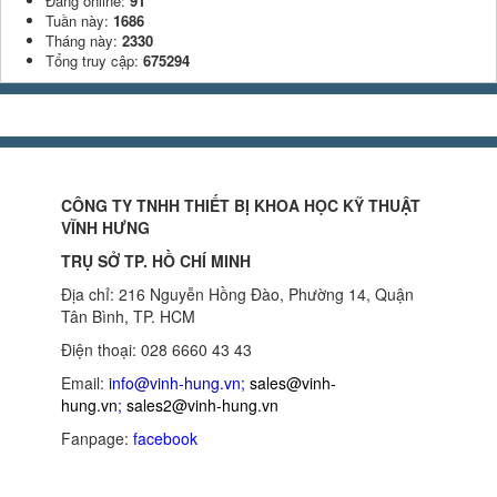
Đang online:
91
Tuần này:
1686
Tháng này:
2330
Tổng truy cập:
675294
CÔNG TY TNHH THIẾT BỊ KHOA HỌC KỸ THUẬT
VĨNH HƯNG
TRỤ SỞ TP. HỒ CHÍ MINH
Địa chỉ: 216 Nguyễn Hồng Đào, Phường 14, Quận
Tân Bình, TP. HCM
Điện thoại: 028 6660 43 43
Email:
info@vinh-hung.vn
;
sales@vinh-
hung.vn
;
sales2@vinh-hung.vn
Fanpage:
facebook