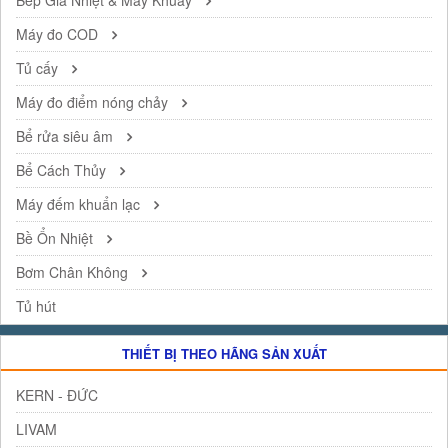
Bếp Gia Nhiệt & Máy Khuâý
Máy đo COD
Tủ cấy
Máy đo điểm nóng chảy
Bể rửa siêu âm
Bể Cách Thủy
Máy đếm khuẩn lạc
Bề Ổn Nhiệt
Bơm Chân Không
Tủ hút
THIẾT BỊ THEO HÃNG SẢN XUẤT
KERN - ĐỨC
LIVAM