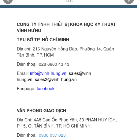
CÔNG TY TNHH THIẾT BỊ KHOA HỌC KỸ THUẬT
VĨNH HƯNG
TRỤ SỞ TP. HỒ CHÍ MINH
Địa chỉ: 216 Nguyễn Hồng Đào, Phường 14, Quận
Tân Bình, TP. HCM
Điện thoại: 028 6660 43 43
Email:
info@vinh-hung.vn
;
sales@vinh-
hung.vn
;
sales2@vinh-hung.vn
Fanpage:
facebook
VĂN PHÒNG GIAO DỊCH
Địa Chỉ: 4A8 Cao Ốc Phúc Yên, 33 PHAN HUY ÍCH,
P 15, Q. TÂN BÌNH, TP. HỒ CHÍ MINH.
Điện thoại:
0938 037 023