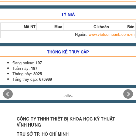
TỶ GIÁ
Mã NT
Mua
C.khoản
Bán
Nguồn:
www.vietcombank.com.vn
THỐNG KÊ TRUY CẬP
Đang online:
197
Tuần này:
197
Tháng này:
3025
Tổng truy cập:
675989
CÔNG TY TNHH THIẾT BỊ KHOA HỌC KỸ THUẬT
VĨNH HƯNG
TRỤ SỞ TP. HỒ CHÍ MINH