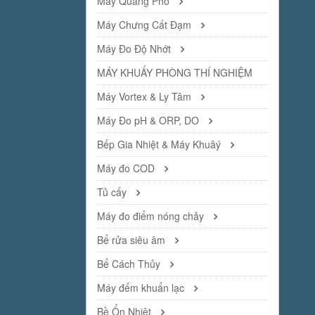
Máy Quang Phổ
Máy Chưng Cất Đạm
Máy Đo Độ Nhớt
MÁY KHUẤY PHÒNG THÍ NGHIỆM
Máy Vortex & Ly Tâm
Máy Đo pH & ORP, DO
Bếp Gia Nhiệt & Máy Khuâý
Máy đo COD
Tủ cấy
Máy đo điểm nóng chảy
Bể rửa siêu âm
Bể Cách Thủy
Máy đếm khuẩn lạc
Bề Ổn Nhiệt