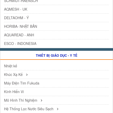
SCHMIDT-HAENSCH
AQMESH - UK
DELTAOHM - Ý
HORIBA- NHẬT BẢN
AQUAREAD - ANH
ESCO - INDONESIA
THIẾT BỊ GIÁO DỤC - Y TẾ
Nhiệt kế
Khúc Xạ Kế
Máy Điện Tim Fukuda
Kính Hiển Vi
Mô Hình Thí Nghiệm
Hệ Thống Lọc Nước Siêu Sạch