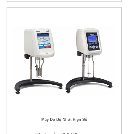
Máy Đo Độ Nhớt Hiện Số