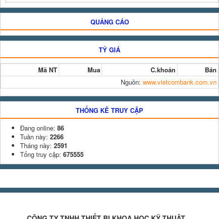
QUẢNG CÁO
TỶ GIÁ
Mã NT
Mua
C.khoản
Bán
Nguồn:
www.vietcombank.com.vn
THỐNG KÊ TRUY CẬP
Đang online:
86
Tuần này:
2266
Tháng này:
2591
Tổng truy cập:
675555
CÔNG TY TNHH THIẾT BỊ KHOA HỌC KỸ THUẬT