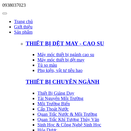
0938037023
Trang chủ
Giới thiệu
Sản phẩm
THIẾT BỊ DỆT MAY - CAO SU
Máy móc thiết bị ngành cao su
Máy móc thiết bị dệt may
Tủ so màu
Phụ kiện, vật tư tiêu hao
THIẾT BỊ CHUYÊN NGÀNH
Thiết Bị Giảng Dạy
Tài Nguyên Môi Trường
Môi Trường Biển
Cấp Thoát Nước
Quan Trắc Nước & Môi Trường
Quan Trắc Khí Tượng Thủy Văn
Sinh Học & Công Nghệ Sinh Học
Hóa Dược