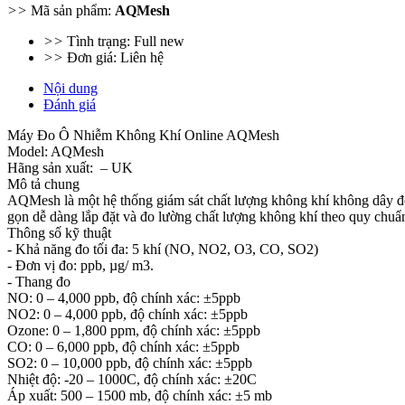
>>
Mã sản phẩm:
AQMesh
>>
Tình trạng: Full new
>>
Đơn giá: Liên hệ
Nội dung
Đánh giá
Máy Đo Ô Nhiễm Không Khí Online AQMesh
Model: AQMesh
Hãng sản xuất: – UK
Mô tả chung
AQMesh là một hệ thống giám sát chất lượng không khí không dây để
gọn dễ dàng lắp đặt và đo lường chất lượng không khí theo quy ch
Thông số kỹ thuật
- Khả năng đo tối đa: 5 khí (NO, NO2, O3, CO, SO2)
- Đơn vị đo: ppb, µg/ m3.
- Thang đo
NO: 0 – 4,000 ppb, độ chính xác: ±5ppb
NO2: 0 – 4,000 ppb, độ chính xác: ±5ppb
Ozone: 0 – 1,800 ppm, độ chính xác: ±5ppb
CO: 0 – 6,000 ppb, độ chính xác: ±5ppb
SO2: 0 – 10,000 ppb, độ chính xác: ±5ppb
Nhiệt độ: -20 – 1000C, độ chính xác: ±20C
Áp xuất: 500 – 1500 mb, độ chính xác: ±5 mb