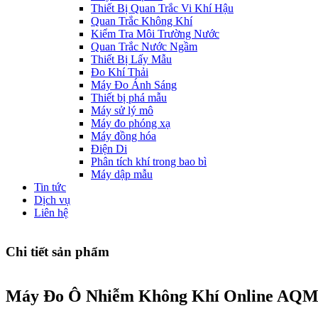
Thiết Bị Quan Trắc Vi Khí Hậu
Quan Trắc Không Khí
Kiểm Tra Môi Trường Nước
Quan Trắc Nước Ngầm
Thiết Bị Lấy Mẫu
Đo Khí Thải
Máy Đo Ánh Sáng
Thiết bị phá mẫu
Máy sử lý mô
Máy đo phóng xạ
Máy đồng hóa
Điện Di
Phân tích khí trong bao bì
Máy dập mẫu
Tin tức
Dịch vụ
Liên hệ
Chi tiết sản phẩm
Máy Đo Ô Nhiễm Không Khí Online AQM