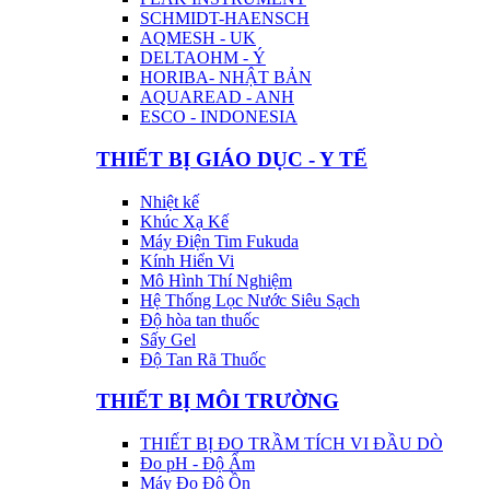
SCHMIDT-HAENSCH
AQMESH - UK
DELTAOHM - Ý
HORIBA- NHẬT BẢN
AQUAREAD - ANH
ESCO - INDONESIA
THIẾT BỊ GIÁO DỤC - Y TẾ
Nhiệt kế
Khúc Xạ Kế
Máy Điện Tim Fukuda
Kính Hiển Vi
Mô Hình Thí Nghiệm
Hệ Thống Lọc Nước Siêu Sạch
Độ hòa tan thuốc
Sấy Gel
Độ Tan Rã Thuốc
THIẾT BỊ MÔI TRƯỜNG
THIẾT BỊ ĐO TRẦM TÍCH VI ĐẦU DÒ
Đo pH - Độ Ẩm
Máy Đo Độ Ồn