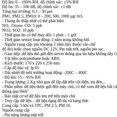
Độ ẩm: 0 – 100% RH, độ chính xác: ±5% RH
Độ ồn: 35 – 100 dB, độ chính xác: ±1 dB
Tổng bụi lơ lửng: 0.3 – 30 µm
PM1, PM2.5, PM10: 0 – 200, 500, 1000 µg/ m3.
- Thang đo thấp nhất có thể phát hiện
NO, Ozone, CO: 5 ppb
NO2, SO2: 10 ppb
- Thời gian đo có thể thay đổi: 1 phút – 1 giờ.
- Thời gian sensor hoạt động: 2 năm trong không khí
- Nguồn cung cấp: pin khoảng 2 năm (tùy thuộc vào chế
độ đo) hoặc chọn nguồn DC 12V, Pin mặt trời, nguồn pin sạc.
- Giao tiếp: dữ liệu thô gửi đến server thông qua tín hiệu không dây
- Vật liệu: polyurethane hoặc ABS,
- Kích thước: 170 x 220 x 250 mm
- Cấp độ bảo vệ: Ip 65
- Dải nhiệt độ môi trường hoạt động: -200C – 400C
- Độ ẩm: 15 – 95% RH
- Trọng lượng: 2 Kg nhỏ gọn dễ lắp đặt trên cột điện, trụ đèn,..
- Phần mềm: dữ liệu được gửi đến máy chủ, có thể xem dữ liệu bất c
thông qua Web"
- Bảo mật cơ sở dữ liệu lưu trữ trên máy chủ
- Truy cập dữ liệu – dữ liệu dạng đồ thị và bảng tính
Cung cấp: 5 khí và TPC, PM 2.5, PM 10.
Nguồn cung cấp
- Pin năng lượng mặt trời