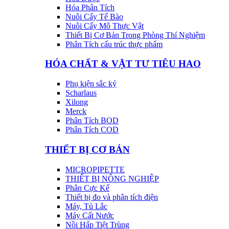
Hóa Phân Tích
Nuôi Cấy Tế Bào
Nuôi Cấy Mô Thực Vật
Thiết Bị Cơ Bản Trong Phòng Thí Nghiệm
Phân Tích cấu trúc thực phẩm
HÓA CHẤT & VẬT TƯ TIÊU HAO
Phụ kiện sắc ký
Scharlaus
Xilong
Merck
Phân Tích BOD
Phân Tích COD
THIẾT BỊ CƠ BẢN
MICROPIPETTE
THIẾT BỊ NÔNG NGHIỆP
Phân Cực Kế
Thiết bị đo và phân tích điện
Máy, Tủ Lắc
Máy Cất Nước
Nồi Hấp Tiệt Trùng