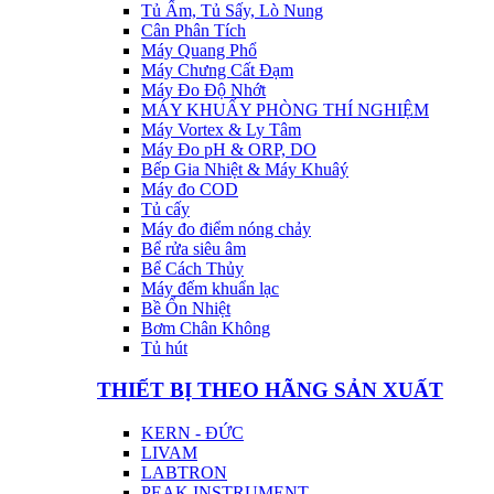
Tủ Ấm, Tủ Sấy, Lò Nung
Cân Phân Tích
Máy Quang Phổ
Máy Chưng Cất Đạm
Máy Đo Độ Nhớt
MÁY KHUẤY PHÒNG THÍ NGHIỆM
Máy Vortex & Ly Tâm
Máy Đo pH & ORP, DO
Bếp Gia Nhiệt & Máy Khuâý
Máy đo COD
Tủ cấy
Máy đo điểm nóng chảy
Bể rửa siêu âm
Bể Cách Thủy
Máy đếm khuẩn lạc
Bề Ổn Nhiệt
Bơm Chân Không
Tủ hút
THIẾT BỊ THEO HÃNG SẢN XUẤT
KERN - ĐỨC
LIVAM
LABTRON
PEAK INSTRUMENT