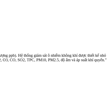
ượng ppb). Hệ thống giám sát ô nhiễm không khí được thiết kế nhỏ
O2, O3, CO, SO2, TPC, PM10, PM2.5, độ ẩm và áp suất khí quyển."