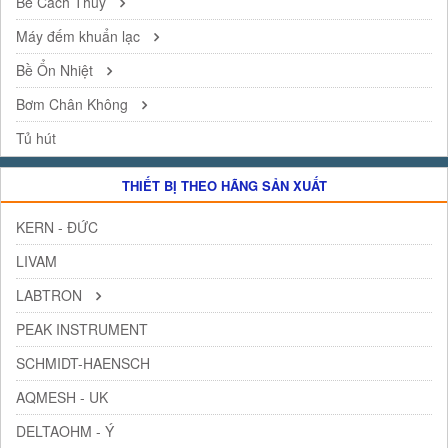
Bể Cách Thủy
Máy đếm khuẩn lạc
Bề Ổn Nhiệt
Bơm Chân Không
Tủ hút
THIẾT BỊ THEO HÃNG SẢN XUẤT
KERN - ĐỨC
LIVAM
LABTRON
PEAK INSTRUMENT
SCHMIDT-HAENSCH
AQMESH - UK
DELTAOHM - Ý