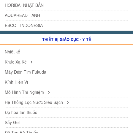
HORIBA- NHẬT BẢN
AQUAREAD - ANH
ESCO - INDONESIA
THIẾT BỊ GIÁO DỤC - Y TẾ
Nhiệt kế
Khúc Xạ Kế
Máy Điện Tim Fukuda
Kính Hiển Vi
Mô Hình Thí Nghiệm
Hệ Thống Lọc Nước Siêu Sạch
Độ hòa tan thuốc
Sấy Gel
Độ Tan Rã Thuốc