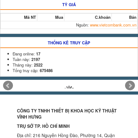
TỶ GIÁ
Mã NT
Mua
C.khoản
Bán
Nguồn:
www.vietcombank.com.vn
THỐNG KÊ TRUY CẬP
Đang online:
17
Tuần này:
2197
Tháng này:
2522
Tổng truy cập:
675486
CÔNG TY TNHH THIẾT BỊ KHOA HỌC KỸ THUẬT
VĨNH HƯNG
TRỤ SỞ TP. HỒ CHÍ MINH
Địa chỉ: 216 Nguyễn Hồng Đào, Phường 14, Quận