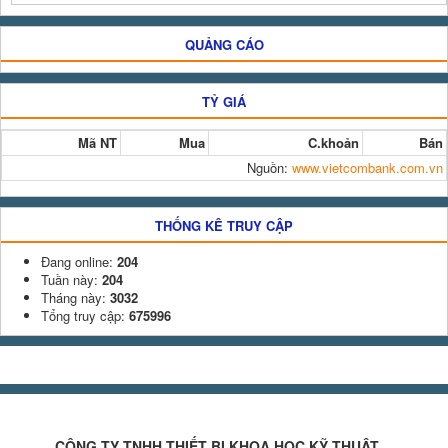
QUẢNG CÁO
TỶ GIÁ
Mã NT
Mua
C.khoản
Bán
Nguồn:
www.vietcombank.com.vn
THỐNG KÊ TRUY CẬP
Đang online:
204
Tuần này:
204
Tháng này:
3032
Tổng truy cập:
675996
CÔNG TY TNHH THIẾT BỊ KHOA HỌC KỸ THUẬT