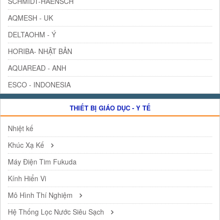
SCHMIDT-HAENSCH
AQMESH - UK
DELTAOHM - Ý
HORIBA- NHẬT BẢN
AQUAREAD - ANH
ESCO - INDONESIA
THIẾT BỊ GIÁO DỤC - Y TẾ
Nhiệt kế
Khúc Xạ Kế
Máy Điện Tim Fukuda
Kính Hiển Vi
Mô Hình Thí Nghiệm
Hệ Thống Lọc Nước Siêu Sạch