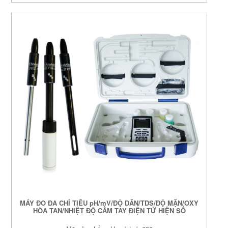
MÁY ĐO ĐA CHỈ TIÊU pH/mV/ĐỘ DẪN/TDS/ĐỘ MẶN/OXY
HÒA TAN/NHIỆT ĐỘ CẦM TAY ĐIỆN TỬ HIỆN SỐ