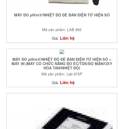
MÁY ĐO pH/mV/NHIỆT ĐỘ ĐỂ BÀN ĐIỆN TỬ HIỆN SỐ
Mã sản phẩm: LAB 855
Liên hệ
Giá:
MÁY ĐO pH/mV/NHIỆT ĐỘ ĐỂ BÀN ĐIỆN TỬ HIỆN SỐ +
MÁY IN (MÁY CÓ CHỨC NĂNG ĐO EC/TDS/ĐỘ MẶN/OXY
HÒA TAN/NHIỆT ĐỘ)
Mã sản phẩm: Lab 875P
Liên hệ
Giá: