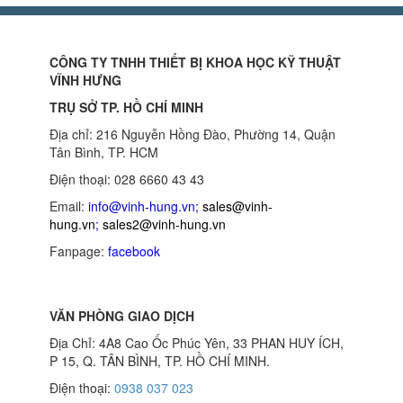
CÔNG TY TNHH THIẾT BỊ KHOA HỌC KỸ THUẬT
VĨNH HƯNG
TRỤ SỞ TP. HỒ CHÍ MINH
Địa chỉ: 216 Nguyễn Hồng Đào, Phường 14, Quận
Tân Bình, TP. HCM
Điện thoại: 028 6660 43 43
Email:
info@vinh-hung.vn
;
sales@vinh-
hung.vn
;
sales2@vinh-hung.vn
Fanpage:
facebook
VĂN PHÒNG GIAO DỊCH
Địa Chỉ: 4A8 Cao Ốc Phúc Yên, 33 PHAN HUY ÍCH,
P 15, Q. TÂN BÌNH, TP. HỒ CHÍ MINH.
Điện thoại:
0938 037 023