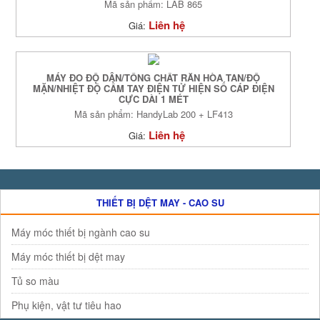
Mã sản phẩm: LAB 865
Liên hệ
Giá:
MÁY ĐO ĐỘ DẪN/TỔNG CHẤT RẮN HÒA TAN/ĐỘ
MẶN/NHIỆT ĐỘ CẦM TAY ĐIỆN TỬ HIỆN SỐ CÁP ĐIỆN
CỰC DÀI 1 MÉT
Mã sản phẩm: HandyLab 200 + LF413
Liên hệ
Giá:
THIẾT BỊ DỆT MAY - CAO SU
Máy móc thiết bị ngành cao su
Máy móc thiết bị dệt may
Tủ so màu
Phụ kiện, vật tư tiêu hao