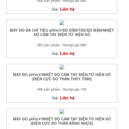
Mã sản phẩm: HandyLab 680
Liên hệ
Giá:
MÁY ĐO ĐA CHỈ TIÊU pH/mV/ĐỘ DẪN/TDS/ĐỘ MẶN/NHIỆT
ĐỘ CẦM TAY ĐIỆN TỬ HIỆN SỐ
Mã sản phẩm: HandyLab 680
Liên hệ
Giá:
MÁY ĐO pH/mV/NHIỆT ĐỘ CẦM TAY ĐIỆN TỬ HIỆN SỐ
(ĐIỆN CỰC ĐO THÂN THỦY TINH)
Mã sản phẩm: HandyLab 100
Liên hệ
Giá:
MÁY ĐO pH/mV/NHIỆT ĐỘ CẦM TAY ĐIỆN TỬ HIỆN SỐ
(ĐIỆN CỰC ĐO THÂN BẰNG NHỰA)