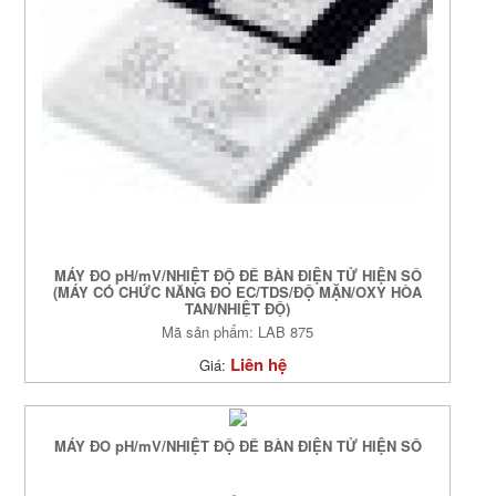
MÁY ĐO pH/mV/NHIỆT ĐỘ ĐỂ BÀN ĐIỆN TỬ HIỆN SỐ
(MÁY CÓ CHỨC NĂNG ĐO EC/TDS/ĐỘ MẶN/OXY HÒA
TAN/NHIỆT ĐỘ)
Mã sản phẩm: LAB 875
Liên hệ
Giá:
MÁY ĐO pH/mV/NHIỆT ĐỘ ĐỂ BÀN ĐIỆN TỬ HIỆN SỐ