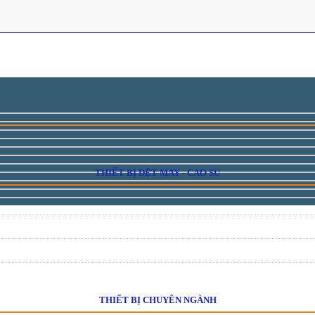
THIẾT BỊ DỆT MAY - CAO SU
THIẾT BỊ CHUYÊN NGÀNH