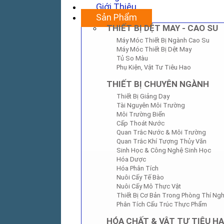
Giới Thiệu
Sản Phẩm
THIẾT BỊ DỆT MAY - CAO SU
Máy Móc Thiết Bị Ngành Cao Su
Máy Móc Thiết Bị Dệt May
Tủ So Màu
Phụ Kiện, Vật Tư Tiêu Hao
THIẾT BỊ CHUYÊN NGÀNH
Thiết Bị Giảng Dạy
Tài Nguyên Môi Trường
Môi Trường Biển
Cấp Thoát Nước
Quan Trắc Nước & Môi Trường
Quan Trắc Khí Tượng Thủy Văn
Sinh Học & Công Nghệ Sinh Học
Hóa Dược
Hóa Phân Tích
Nuôi Cấy Tế Bào
Nuôi Cấy Mô Thực Vật
Thiết Bị Cơ Bản Trong Phòng Thí Ng
Phân Tích Cấu Trúc Thực Phẩm
HÓA CHẤT & VẬT TƯ TIÊU H