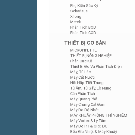
Phụ Kiện Sắc Ký
Scharlaus
Xilong
Merck
Phân Tích BOD
Phân Tích COD
THIẾT BỊ CƠ BẢN
MICROPIPETTE
THIẾT BỊ NÔNG NGHIỆP
Phân Cực Kế
Thiết Bị Đo Và Phân Tích Điện
Máy, Tủ Lắc
Máy Cất Nước
Nồi Hấp Tiệt Trùng
Tủ Ấm, Tủ Sấy, Lò Nung
Cân Phân Tích
Máy Quang Phổ
Máy Chưng Cất Đạm
Máy Đo Độ Nhớt
MÁY KHUẤY PHÒNG THÍ NGHIỆM
Máy Vortex & Ly Tâm
Máy Đo PH & ORP, DO
Bếp Gia Nhiệt & Máy Khuâý