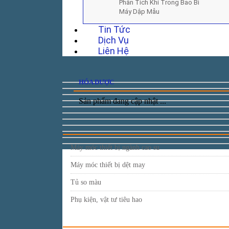
Phân Tích Khí Trong Bao Bì
Máy Dập Mẫu
Tin Tức
Dịch Vụ
Liên Hệ
HÓA DƯỢC
Sản phẩm đang cập nhật ...
Máy móc thiết bị ngành cao su
Máy móc thiết bị dệt may
Tủ so màu
Phụ kiện, vật tư tiêu hao