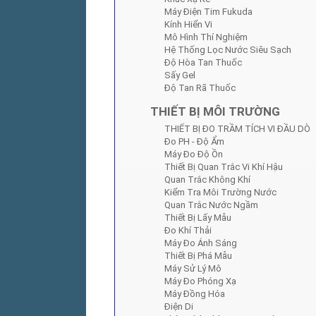
Máy Điện Tim Fukuda
Kính Hiển Vi
Mô Hình Thí Nghiệm
Hệ Thống Lọc Nước Siêu Sạch
Độ Hòa Tan Thuốc
Sấy Gel
Độ Tan Rã Thuốc
THIẾT BỊ MÔI TRƯỜNG
THIẾT BỊ ĐO TRẦM TÍCH VI ĐẦU DÒ
Đo PH - Độ Ẩm
Máy Đo Độ Ồn
Thiết Bị Quan Trắc Vi Khí Hậu
Quan Trắc Không Khí
Kiểm Tra Môi Trường Nước
Quan Trắc Nước Ngầm
Thiết Bị Lấy Mẫu
Đo Khí Thải
Máy Đo Ánh Sáng
Thiết Bị Phá Mẫu
Máy Sử Lý Mô
Máy Đo Phóng Xạ
Máy Đồng Hóa
Điện Di