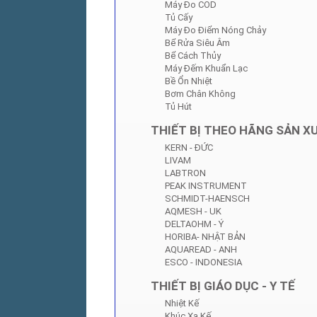
Máy Đo COD
Tủ Cấy
Máy Đo Điểm Nóng Chảy
Bể Rửa Siêu Âm
Bể Cách Thủy
Máy Đếm Khuẩn Lạc
Bề Ổn Nhiệt
Bơm Chân Không
Tủ Hút
THIẾT BỊ THEO HÃNG SẢN X
KERN - ĐỨC
LIVAM
LABTRON
PEAK INSTRUMENT
SCHMIDT-HAENSCH
AQMESH - UK
DELTAOHM - Ý
HORIBA- NHẬT BẢN
AQUAREAD - ANH
ESCO - INDONESIA
THIẾT BỊ GIÁO DỤC - Y TẾ
Nhiệt Kế
Khúc Xạ Kế